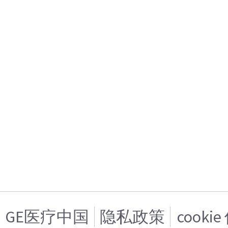
GE医疗中国
隐私政策
cooki