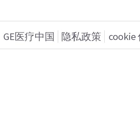
GE医疗中国
隐私政策
cooki