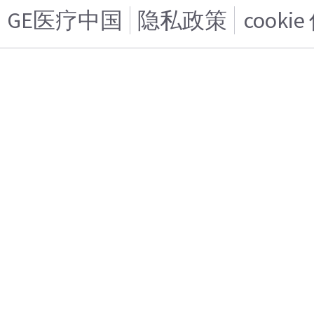
GE医疗中国
隐私政策
cooki