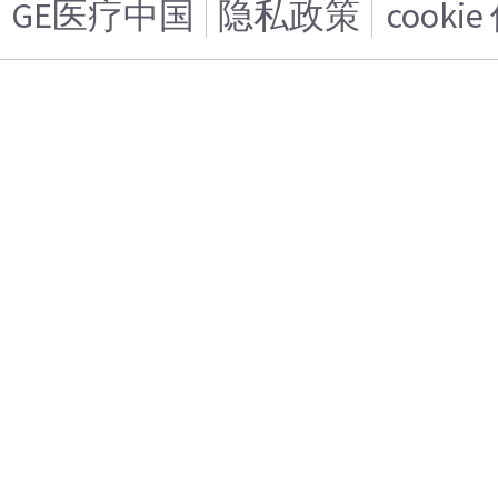
GE医疗中国
隐私政策
cooki