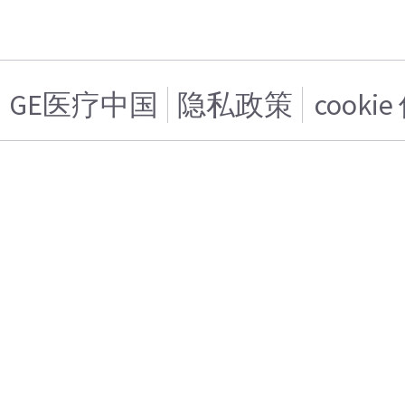
GE医疗中国
隐私政策
cooki