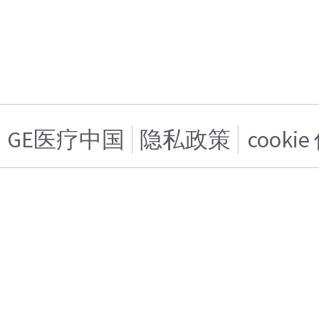
GE医疗中国
隐私政策
cooki