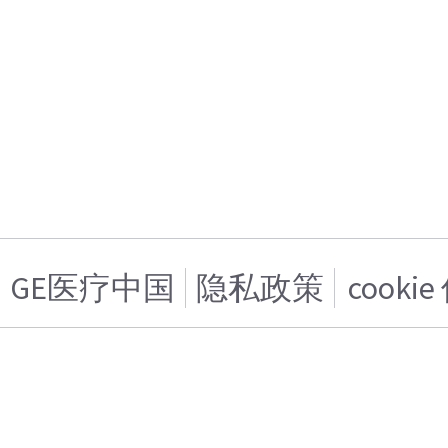
GE医疗中国
隐私政策
cooki