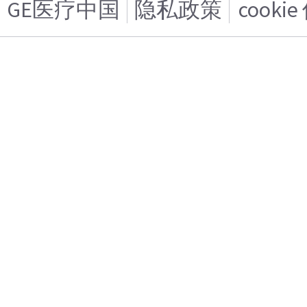
GE医疗中国
隐私政策
cooki