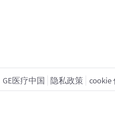
GE医疗中国
隐私政策
cooki