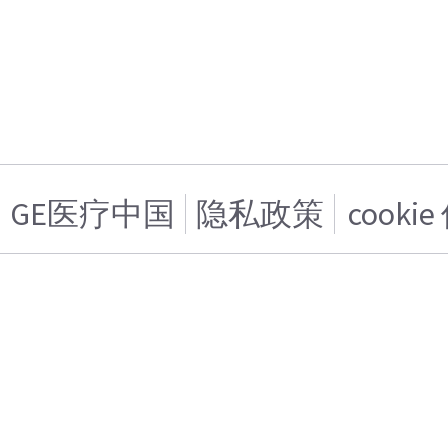
GE医疗中国
隐私政策
cooki