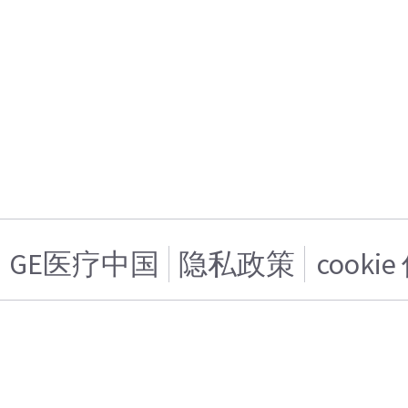
GE医疗中国
隐私政策
cooki