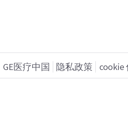
GE医疗中国
隐私政策
cooki