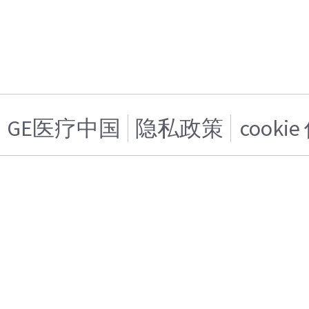
GE医疗中国
隐私政策
cooki