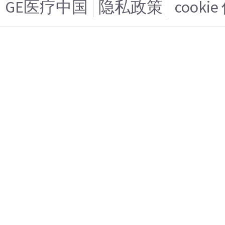
GE医疗中国
隐私政策
cooki