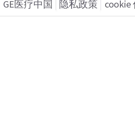
GE医疗中国
隐私政策
cooki