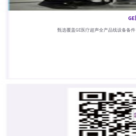
G
甄选覆盖GE医疗超声全产品线设备备