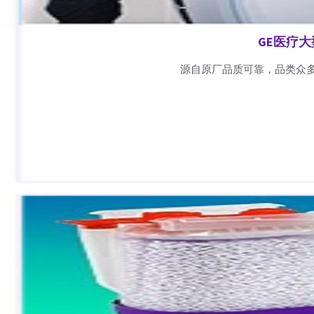
GE医疗
源自原厂品质可靠，品类众