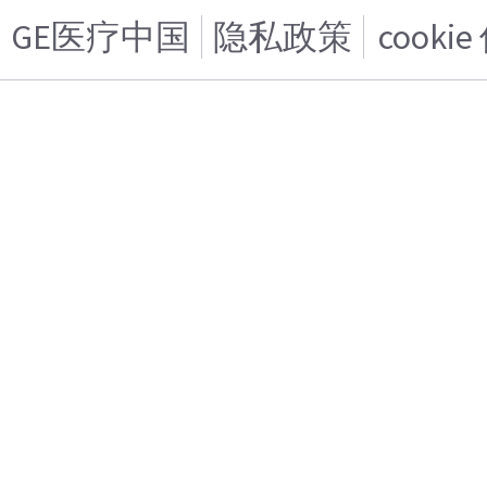
GE医疗中国
隐私政策
cooki