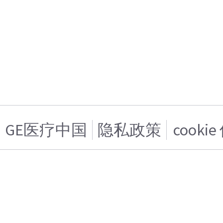
GE医疗中国
隐私政策
cooki