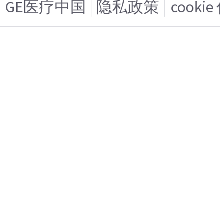
GE医疗中国
隐私政策
cooki