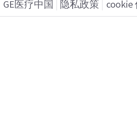
GE医疗中国
隐私政策
cooki