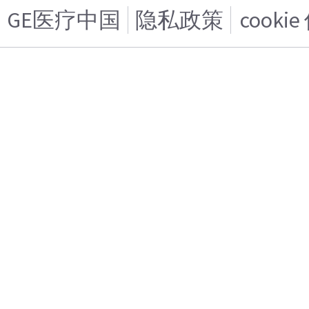
GE医疗中国
隐私政策
cooki