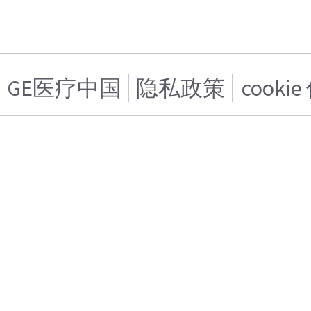
GE医疗中国
隐私政策
cooki