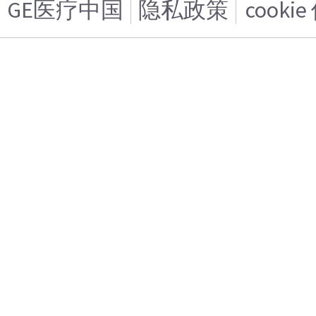
GE医疗中国
隐私政策
cooki