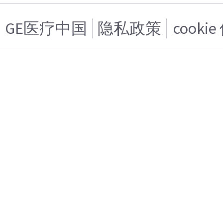
GE医疗中国
隐私政策
cooki