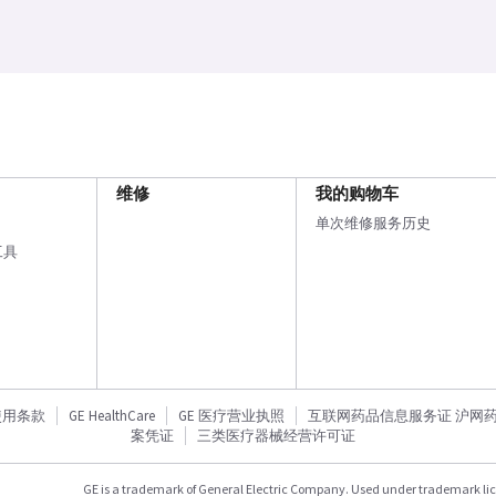
维修
我的购物车
单次维修服务历史
工具
使用条款
GE HealthCare
GE 医疗营业执照
互联网药品信息服务证 沪网药信备
案凭证
三类医疗器械经营许可证
GE is a trademark of General Electric Company. Used under trademark li