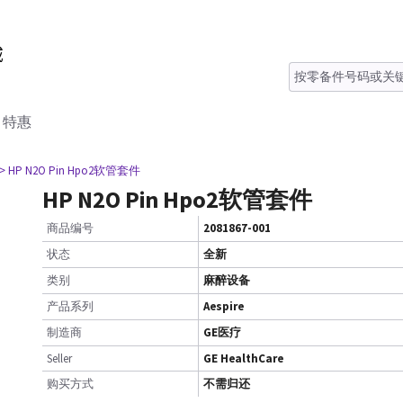
特惠
> HP N2O Pin Hpo2软管套件
HP N2O Pin Hpo2软管套件
商品编号
2081867-001
状态
全新
类别
麻醉设备
产品系列
Aespire
制造商
GE医疗
Seller
GE HealthCare
购买方式
不需归还