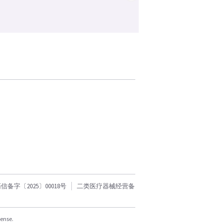
字〔2025〕00018号
二类医疗器械经营备
cense.