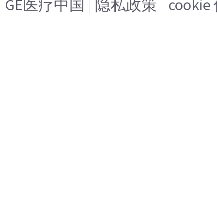
GE医疗中国
隐私政策
cooki