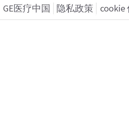
GE医疗中国
隐私政策
cooki