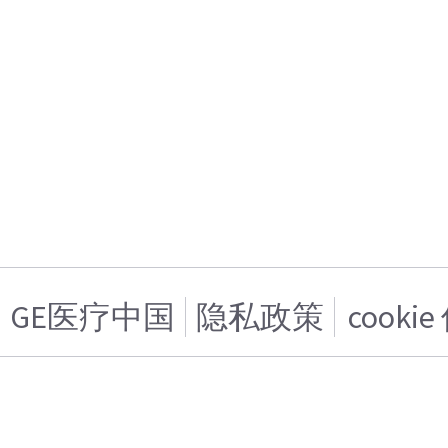
GE医疗中国
隐私政策
cooki