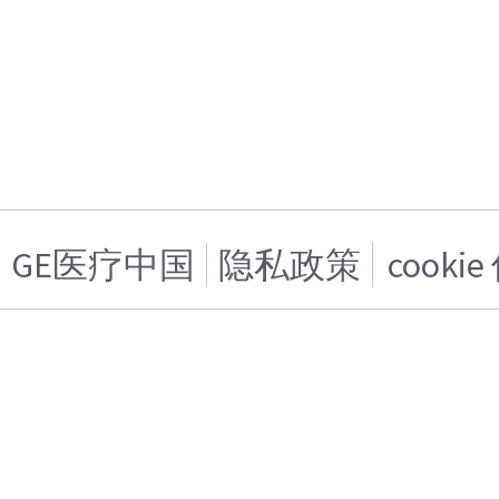
GE医疗中国
隐私政策
cooki