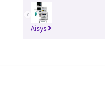
‹
Aisys