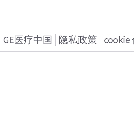
GE医疗中国
隐私政策
cooki