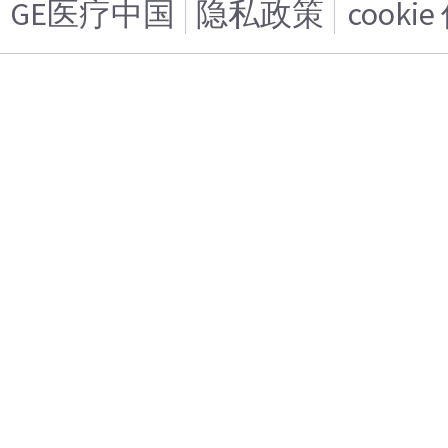
GE医疗中国
隐私政策
cooki