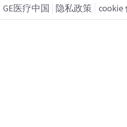
GE医疗中国
隐私政策
cooki