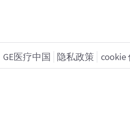
GE医疗中国
隐私政策
cooki