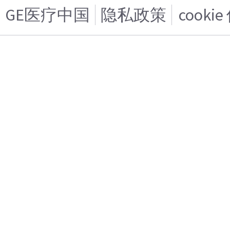
GE医疗中国
隐私政策
cooki