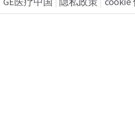
GE医疗中国
隐私政策
cooki