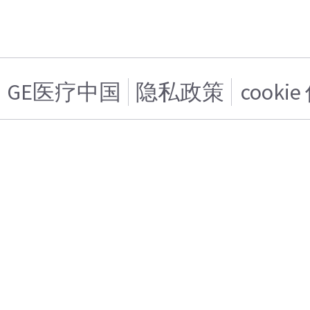
GE医疗中国
隐私政策
cooki