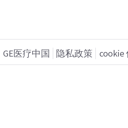
GE医疗中国
隐私政策
cooki