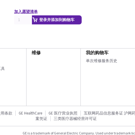
加入愿望清单
登录并添加到购物车
维修
我的购物车
单次维修服务历史
工具
使用条款
GE HealthCare
GE 医疗营业执照
互联网药品信息服务证 沪网药信备
案凭证
三类医疗器械经营许可证
GE is a trademark of General Electric Company. Used under trademark li