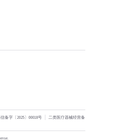
字〔2025〕00018号
二类医疗器械经营备
cense.