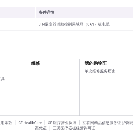
备件详情
JH4逆变器辅助控制局域网（CAN）板电缆
维修
我的购物车
单次维修服务历史
工具
使用条款
GE HealthCare
GE 医疗营业执照
互联网药品信息服务证 沪网药信备
案凭证
三类医疗器械经营许可证