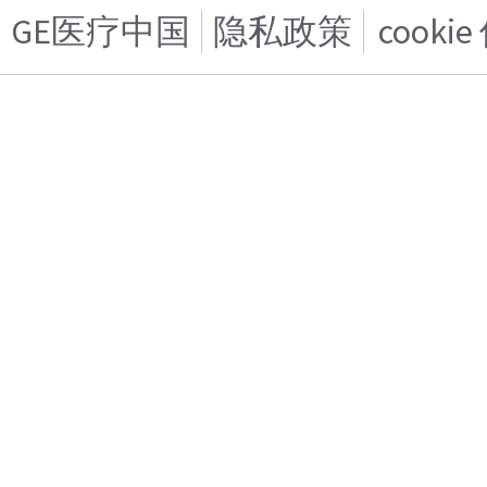
GE医疗中国
隐私政策
cooki