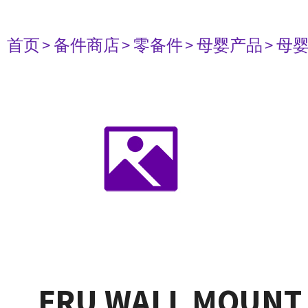
首页
> 备件商店
> 零备件
> 母婴产品
> 母
FRU WALL MOUNT 