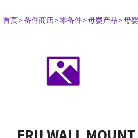
首页
> 备件商店
> 零备件
> 母婴产品
> 母
FRU WALL MOUNT 