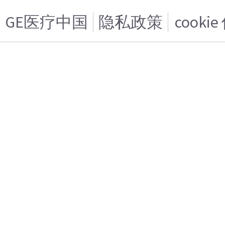
GE医疗中国
隐私政策
cooki