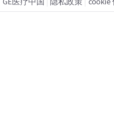
GE医疗中国
隐私政策
cooki