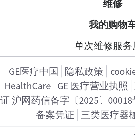
维修
我的购物
单次维修服务
GE医疗中国
隐私政策
cook
HealthCare
GE 医疗营业执照
证 沪网药信备字〔2025〕00018
备案凭证
三类医疗器