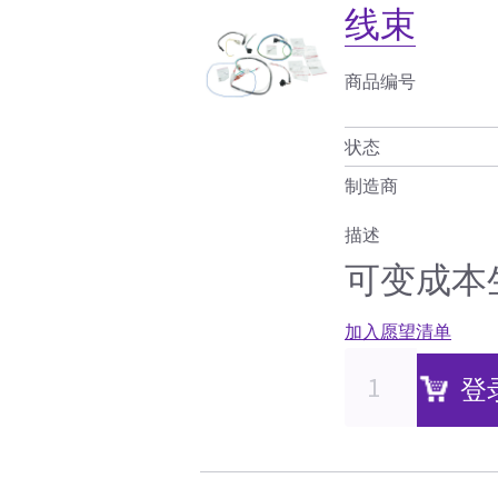
线束
商品编号
状态
制造商
描述
可变成本
加入愿望清单
登