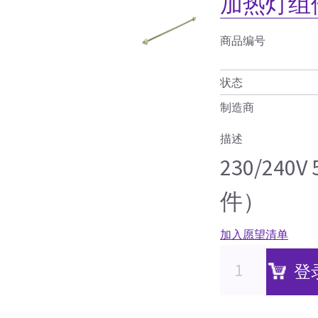
加热灯组件（
商品编号
状态
制造商
描述
230/24
件）
加入愿望清单
登