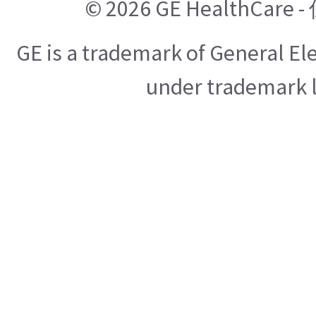
© 2026 GE HealthCa
GE is a trademark of General E
under trademark l