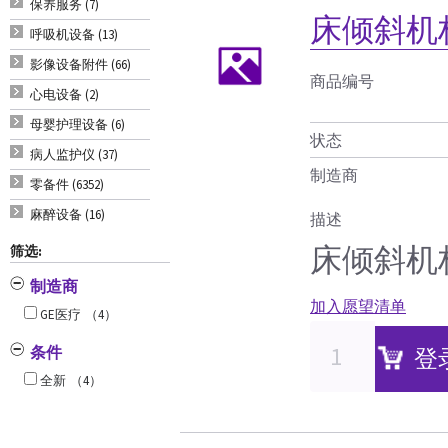
保养服务 (7)
床倾斜机
呼吸机设备 (13)
影像设备附件 (66)
商品编号
心电设备 (2)
母婴护理设备 (6)
状态
病人监护仪 (37)
制造商
零备件 (6352)
麻醉设备 (16)
描述
床倾斜机
筛选:
制造商
加入愿望清单
GE医疗
（4）
条件
登
全新
（4）