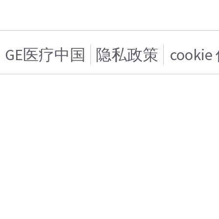
GE医疗中国
隐私政策
cooki