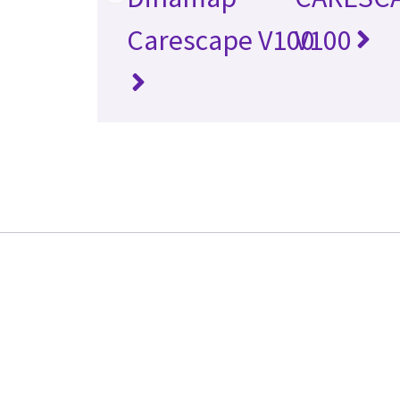
Carescape V100
V100