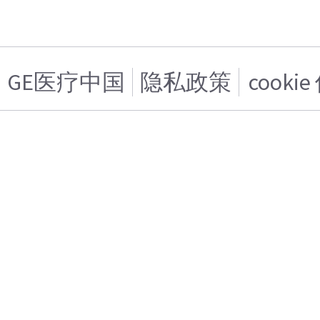
GE医疗中国
隐私政策
cooki