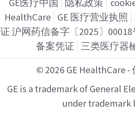
GE医疗中国
隐私政策
cook
HealthCare
GE 医疗营业执照
证 沪网药信备字〔2025〕00018
备案凭证
三类医疗器
© 2026 GE HealthCa
GE is a trademark of General E
under trademark l