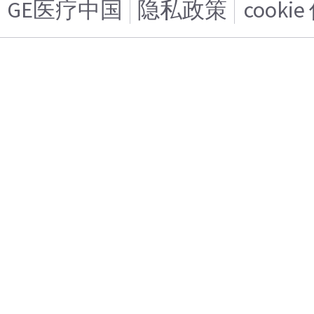
GE医疗中国
隐私政策
cooki