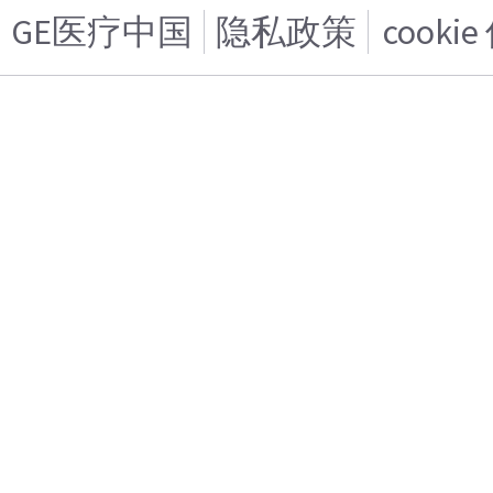
GE医疗中国
隐私政策
cooki