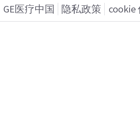
GE医疗中国
隐私政策
cooki